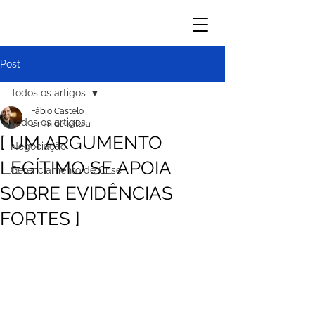
Post
Todos os artigos
Fábio Castelo
Todos os artigos
2 min de leitura
[ UM ARGUMENTO
Negociação
LEGÍTIMO SE APOIA
Gerenciamento de Crise
SOBRE EVIDÊNCIAS
FORTES ]